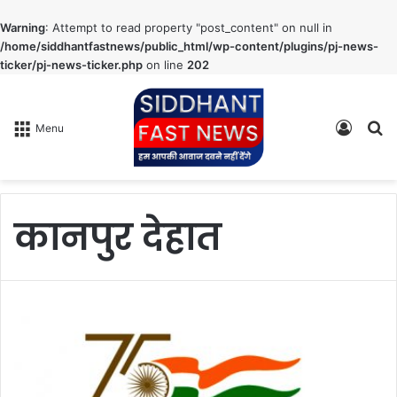
Warning
: Attempt to read property "post_content" on null in
/home/siddhantfastnews/public_html/wp-content/plugins/pj-news-
ticker/pj-news-ticker.php
on line
202
Log
S
Menu
In
fo
कानपुर देहात