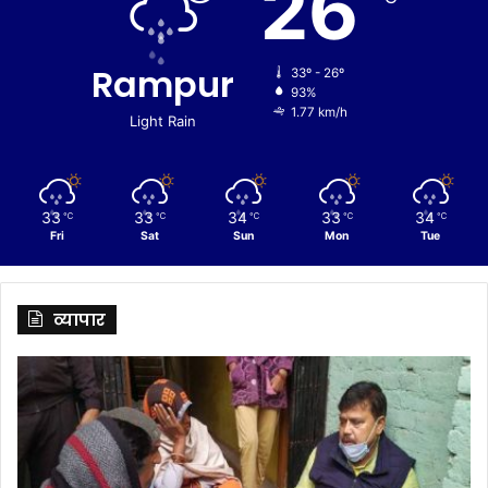
26
Rampur
33º - 26º
93%
1.77 km/h
Light Rain
33
33
34
33
34
℃
℃
℃
℃
℃
Fri
Sat
Sun
Mon
Tue
व्यापार