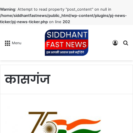
Warning
: Attempt to read property "post_content" on null in
/home/siddhantfastnews/public_html/wp-content/plugins/pj-news-
ticker/pj-news-ticker.php
on line
202
Log
S
Menu
In
fo
कासगंज