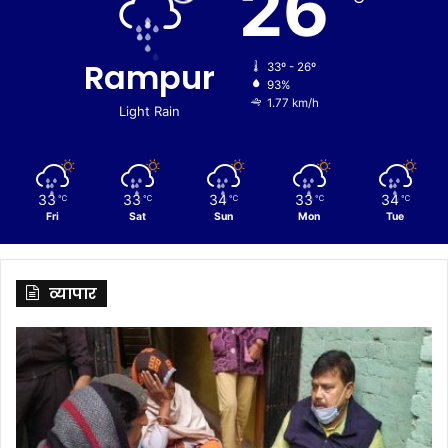
26
Rampur
33º - 26º
93%
1.77 km/h
Light Rain
33
33
34
33
34
℃
℃
℃
℃
℃
Fri
Sat
Sun
Mon
Tue
व्यापार