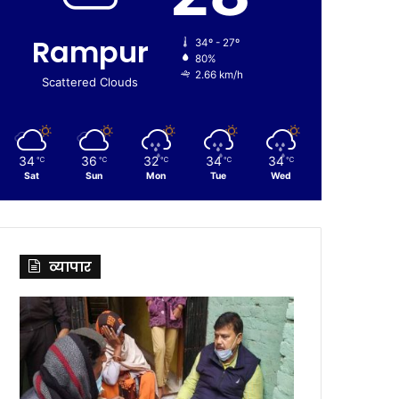
Rampur
34º - 27º
80%
2.66 km/h
Scattered Clouds
34
36
32
34
34
℃
℃
℃
℃
℃
Sat
Sun
Mon
Tue
Wed
व्यापार