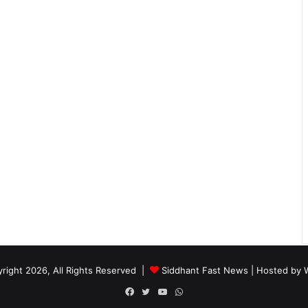
right 2026, All Rights Reserved |
Siddhant Fast News
| Hosted by
Facebook
Twitter
YouTube
WhatsApp