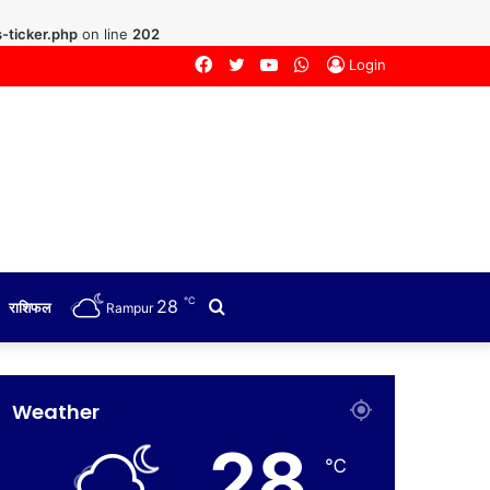
-ticker.php
on line
202
Facebook
Twitter
YouTube
WhatsApp
Login
℃
28
Search
राशिफल
Rampur
for
Weather
28
℃