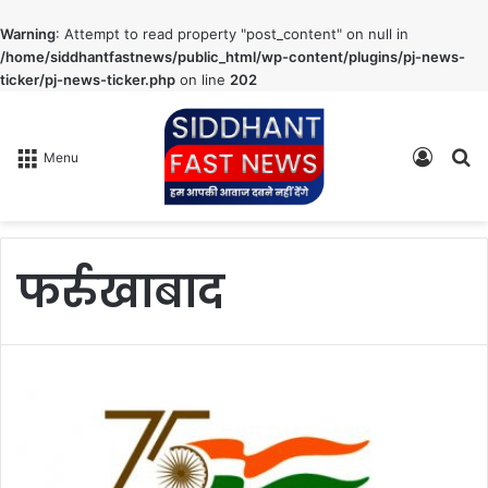
Warning
: Attempt to read property "post_content" on null in
/home/siddhantfastnews/public_html/wp-content/plugins/pj-news-
ticker/pj-news-ticker.php
on line
202
Log
S
Menu
In
fo
फर्रुखाबाद