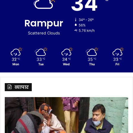
34
Rampur
34º - 26º
56%
5.76 km/h
Scattered Clouds
32
33
34
35
33
℃
℃
℃
℃
℃
Mon
Tue
Wed
Thu
Fri
व्यापार