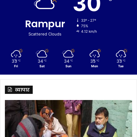
30
Rampur
33º - 27º
75%
4.12 km/h
Scattered Clouds
33
34
34
35
33
℃
℃
℃
℃
℃
Fri
Sat
Sun
Mon
Tue
व्यापार