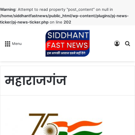
Warning
: Attempt to read property "post_content" on null in
/home/siddhantfastnews/public_html/wp-content/plugins/pj-news-
ticker/pj-news-ticker.php
on line
202
Log
S
Menu
In
fo
महाराजगंज