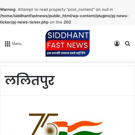
Warning
: Attempt to read property "post_content" on null in
/home/siddhantfastnews/public_html/wp-content/plugins/pj-news-
ticker/pj-news-ticker.php
on line
202
Log
S
Menu
In
fo
ललितपुर