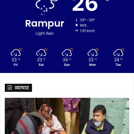
26
Rampur
33º - 26º
96%
1.91 km/h
Light Rain
33
33
34
33
34
℃
℃
℃
℃
℃
Fri
Sat
Sun
Mon
Tue
व्यापार