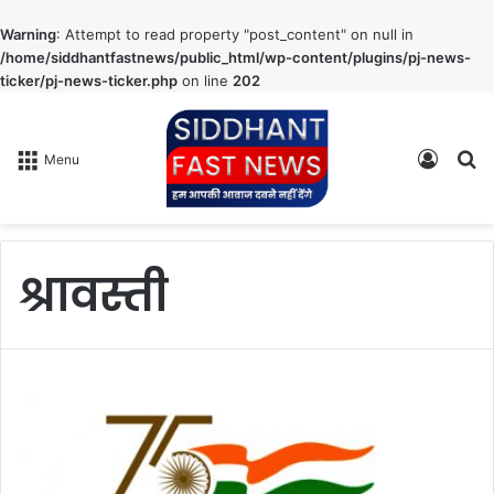
Warning
: Attempt to read property "post_content" on null in
/home/siddhantfastnews/public_html/wp-content/plugins/pj-news-
ticker/pj-news-ticker.php
on line
202
Log
S
Menu
In
fo
श्रावस्ती