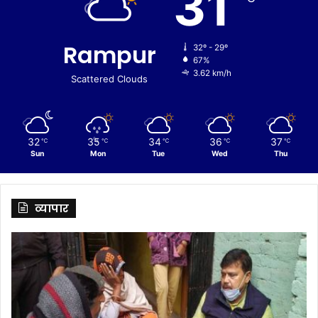
31
Rampur
32º - 29º
67%
3.62 km/h
Scattered Clouds
32
35
34
36
37
℃
℃
℃
℃
℃
Sun
Mon
Tue
Wed
Thu
व्यापार