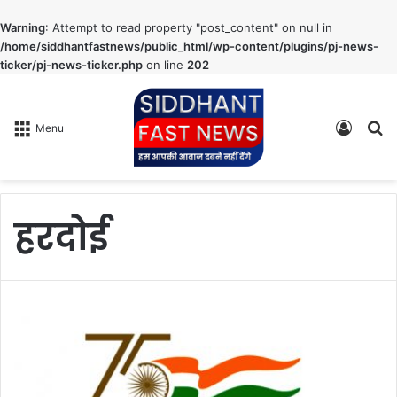
Warning
: Attempt to read property "post_content" on null in
/home/siddhantfastnews/public_html/wp-content/plugins/pj-news-
ticker/pj-news-ticker.php
on line
202
Log
S
Menu
In
fo
हरदोई