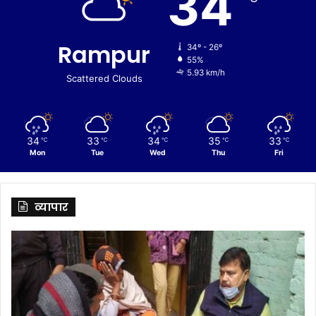
34
Rampur
34º - 26º
55%
5.93 km/h
Scattered Clouds
34
33
34
35
33
℃
℃
℃
℃
℃
Mon
Tue
Wed
Thu
Fri
व्यापार