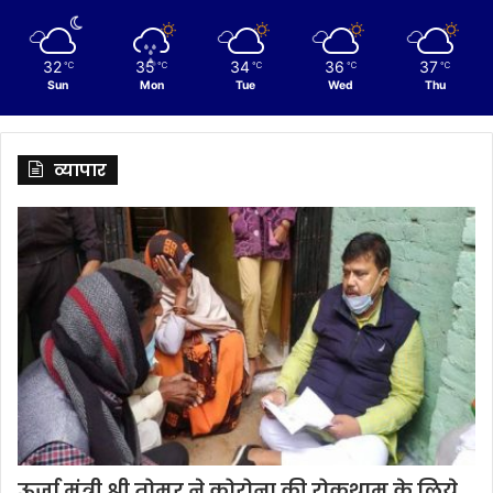
32
35
34
36
37
℃
℃
℃
℃
℃
Sun
Mon
Tue
Wed
Thu
व्यापार
ऊर्जा मंत्री श्री तोमर ने कोरोना की रोकथाम के लिये