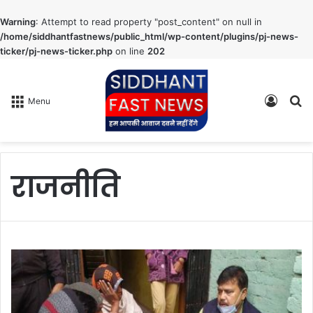
Warning
: Attempt to read property "post_content" on null in
/home/siddhantfastnews/public_html/wp-content/plugins/pj-news-
ticker/pj-news-ticker.php
on line
202
Log
S
Menu
In
fo
राजनीति