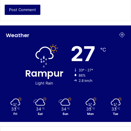
Weather
27
℃
Rampur
33º - 27º
86%
2.8 km/h
Light Rain
33
34
34
35
33
℃
℃
℃
℃
℃
Fri
Sat
Sun
Mon
Tue