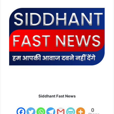
e
m
a
i
l
Siddhant Fast News
0