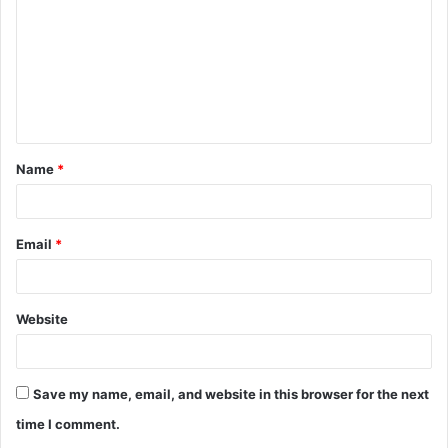
m
m
e
n
t
Name
*
*
Email
*
Website
Save my name, email, and website in this browser for the next
time I comment.