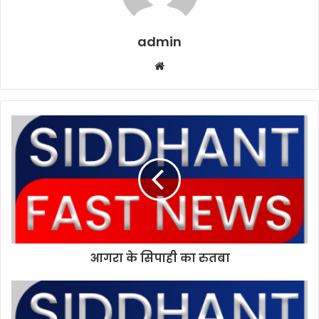
admin
W
e
b
s
i
t
e
आगरा के सिपाही का रुतबा