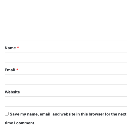
m
m
e
n
t
Name
*
*
Email
*
Website
Save my name, email, and website in this browser for the next
time I comment.