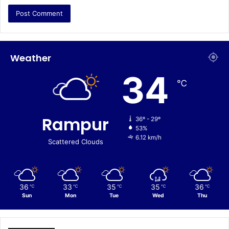
Weather
34
℃
Rampur
36º - 29º
53%
6.12 km/h
Scattered Clouds
36
33
35
35
36
℃
℃
℃
℃
℃
Sun
Mon
Tue
Wed
Thu