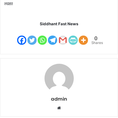
लढहठ
Siddhant Fast News
0
Shares
admin
W
e