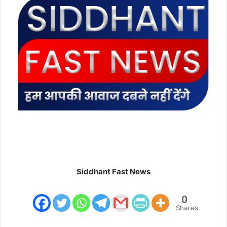
m
a
i
l
Siddhant Fast News
0
Shares