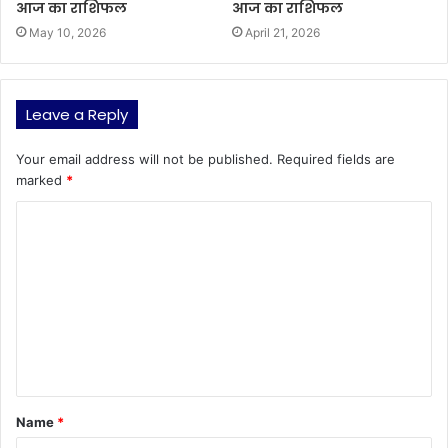
आज का राशिफल
आज का राशिफल
May 10, 2026
April 21, 2026
Leave a Reply
Your email address will not be published.
Required fields are
marked
*
C
o
m
m
e
n
t
Name
*
*