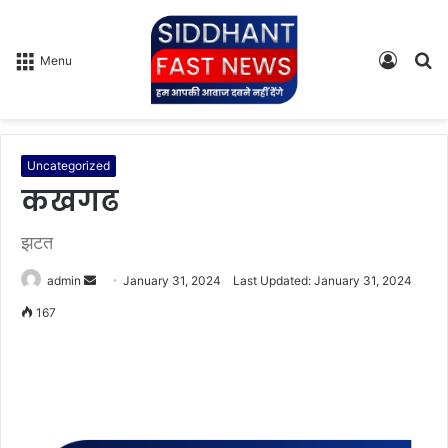
Log
S
Menu
In
fo
Uncategorized
कखगढ
झटत
admin
S
January 31, 2024
Last Updated: January 31, 2024
e
167
n
d
a
n
e