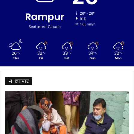
Rampur
26º - 26º
91%
1.65 km/h
Scattered Clouds
26
32
33
34
32
℃
℃
℃
℃
℃
Thu
Fri
Sat
Sun
Mon
व्यापार