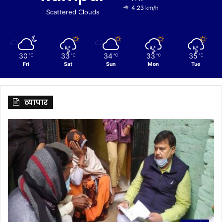
4.23 km/h
Scattered Clouds
30
33
34
33
35
℃
℃
℃
℃
℃
Fri
Sat
Sun
Mon
Tue
व्यापार