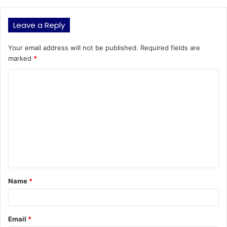
Leave a Reply
Your email address will not be published.
Required fields are
marked
*
C
o
m
m
e
n
t
Name
*
*
Email
*