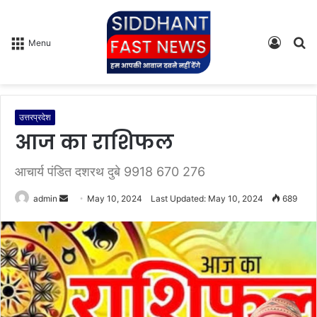
Log
S
Menu
In
fo
उत्तरप्रदेश
आज का राशिफल
आचार्य पंडित दशरथ दुबे 9918 670 276
admin
S
May 10, 2024
Last Updated: May 10, 2024
689
e
n
d
a
n
e