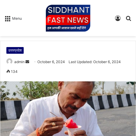
Log
S
Menu
In
fo
उत्तरप्रदेश
admin
S
October 6, 2024
Last Updated: October 6, 2024
e
134
n
d
a
n
e
m
a
i
l