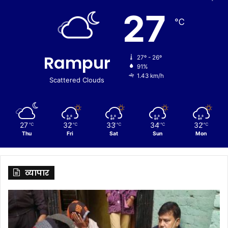
27
℃
Rampur
27º - 26º
91%
1.43 km/h
Scattered Clouds
27
32
33
34
32
℃
℃
℃
℃
℃
Thu
Fri
Sat
Sun
Mon
व्यापार