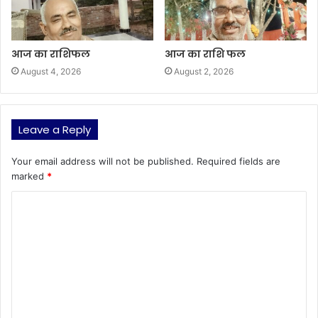
आज का राशिफल
आज का राशि फल
August 4, 2026
August 2, 2026
Leave a Reply
Your email address will not be published.
Required fields are
marked
*
C
o
m
m
e
n