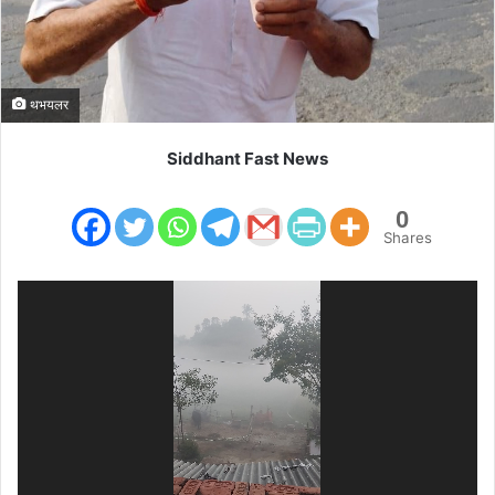
थभयलर
Siddhant Fast News
0
Shares
Video
Player