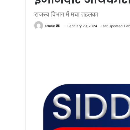
राजस्व विभाग में मचा तहलका
admin
S
February 29, 2024
Last Updated: Feb
e
n
d
a
n
e
m
a
i
l