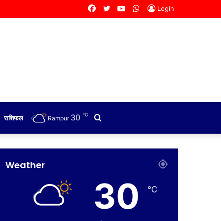
Facebook
Twitter
YouTube
WhatsApp
Login
℃
30
Search
राशिफल
Rampur
for
Weather
30
℃