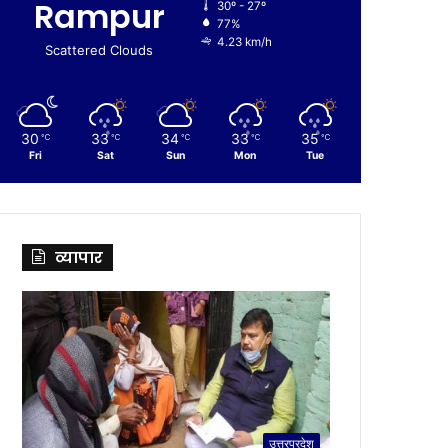
Rampur
30º - 27º
77%
4.23 km/h
Scattered Clouds
30
33
34
33
35
℃
℃
℃
℃
℃
Fri
Sat
Sun
Mon
Tue
व्यापार
उत्तरप्रदेश