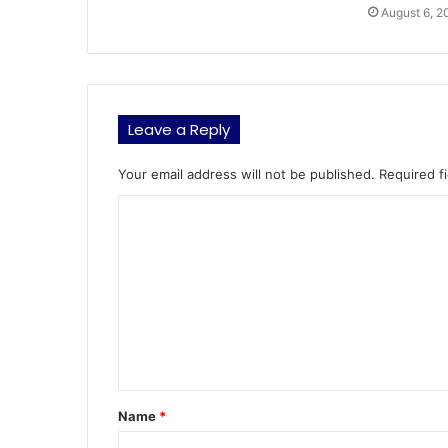
August 6, 2
Leave a Reply
Your email address will not be published.
Required f
C
o
m
m
e
n
t
Name
*
*