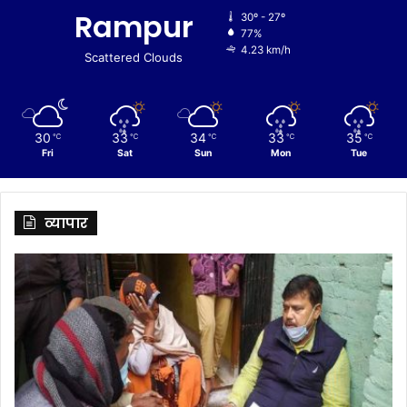
Rampur
30º - 27º
77%
4.23 km/h
Scattered Clouds
30
33
34
33
35
℃
℃
℃
℃
℃
Fri
Sat
Sun
Mon
Tue
व्यापार