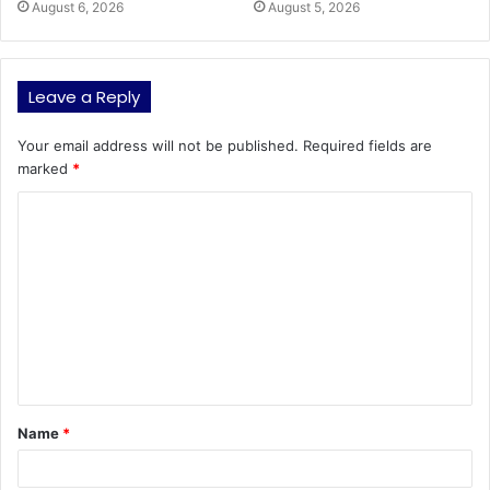
August 6, 2026
August 5, 2026
Leave a Reply
Your email address will not be published.
Required fields are
marked
*
C
o
m
m
e
n
t
Name
*
*