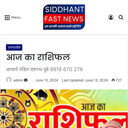
Log
S
Menu
In
fo
उत्तरप्रदेश
आज का राशिफल
आचार्य पंडित दशरथ दुबे 9918 670 276
admin
S
June 13, 2024
Last Updated: June 13, 2024
727
e
n
d
a
n
e