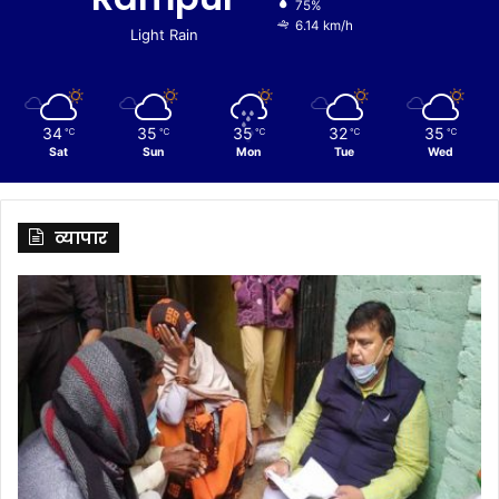
75%
6.14 km/h
Light Rain
34
35
35
32
35
℃
℃
℃
℃
℃
Sat
Sun
Mon
Tue
Wed
व्यापार