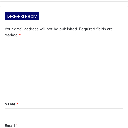
Leave a Reply
Your email address will not be published.
Required fields are
marked
*
C
o
m
m
e
n
t
Name
*
*
Email
*