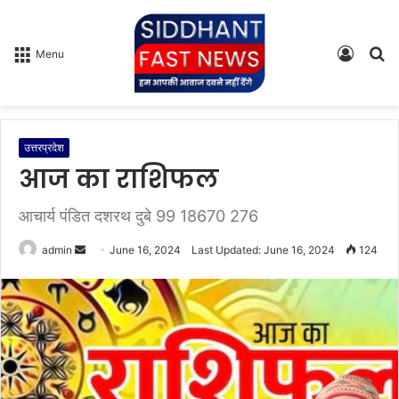
Log
S
Menu
In
fo
उत्तरप्रदेश
आज का राशिफल
आचार्य पंडित दशरथ दुबे 99 18670 276
admin
S
June 16, 2024
Last Updated: June 16, 2024
124
e
n
d
a
n
e