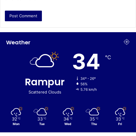
Weather
34
℃
Rampur
34º - 26º
56%
5.76 km/h
Scattered Clouds
32
33
34
35
33
℃
℃
℃
℃
℃
Mon
Tue
Wed
Thu
Fri