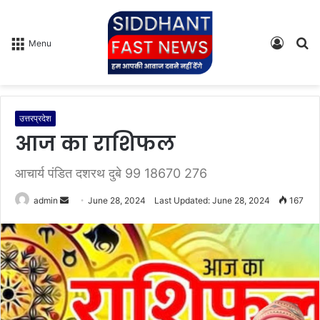
Log
S
Menu
In
fo
उत्तरप्रदेश
आज का राशिफल
आचार्य पंडित दशरथ दुबे 99 18670 276
admin
S
June 28, 2024
Last Updated: June 28, 2024
167
e
n
d
a
n
e