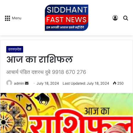
Log
S
Menu
In
fo
उत्तरप्रदेश
आज का राशिफल
आचार्य पंडित दशरथ दुबे 9918 670 276
admin
S
July 18, 2024
Last Updated: July 18, 2024
250
e
n
d
a
n
e