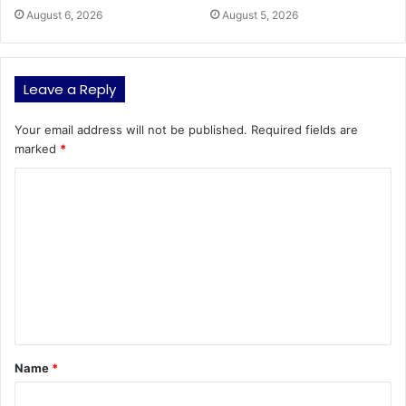
August 6, 2026
August 5, 2026
Leave a Reply
Your email address will not be published.
Required fields are
marked
*
C
o
m
m
e
n
t
Name
*
*