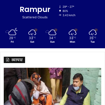
Rampur
29º - 27º
80%
3.43 km/h
Scattered Clouds
29
33
34
33
35
℃
℃
℃
℃
℃
Fri
Sat
Sun
Mon
Tue
व्यापार