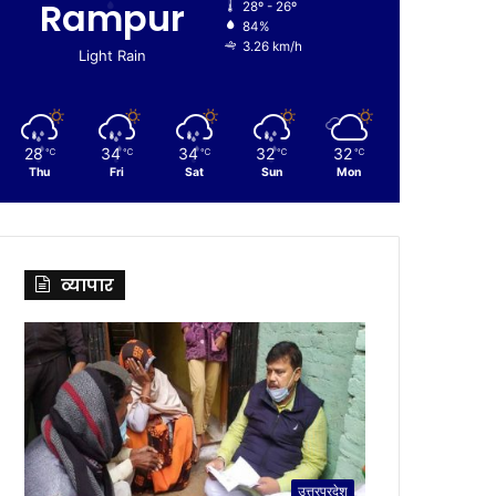
Rampur
28º - 26º
84%
3.26 km/h
Light Rain
28
34
34
32
32
℃
℃
℃
℃
℃
Thu
Fri
Sat
Sun
Mon
व्यापार
उत्तरप्रदेश