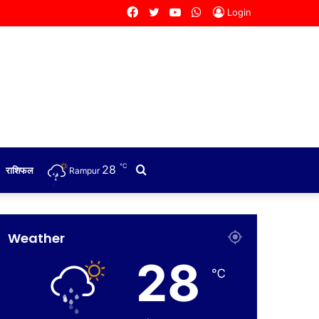
Facebook
Twitter
YouTube
WhatsApp
Login
℃
28
Search
राशिफल
Rampur
for
Weather
28
℃