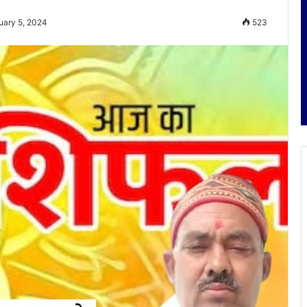
uary 5, 2024
523