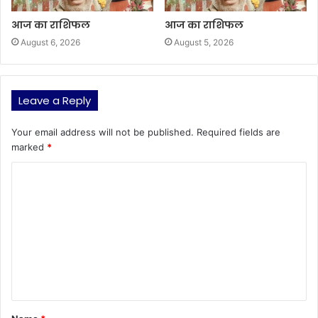
आज का राशिफल
आज का राशिफल
August 6, 2026
August 5, 2026
Leave a Reply
Your email address will not be published.
Required fields are
marked
*
C
o
m
m
e
n
t