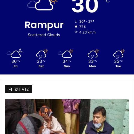
30
℃
Rampur
30º - 27º
77%
4.23 km/h
Scattered Clouds
30
33
34
33
35
℃
℃
℃
℃
℃
Fri
Sat
Sun
Mon
Tue
व्यापार