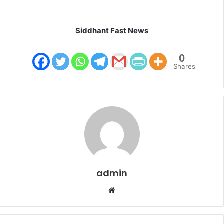
Siddhant Fast News
0
Shares
admin
W
e
b