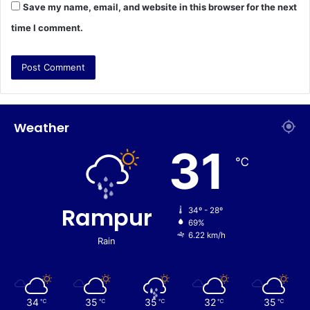
Save my name, email, and website in this browser for the next
time I comment.
Weather
31
℃
Rampur
34º - 28º
69%
6.22 km/h
Rain
34
35
35
32
35
℃
℃
℃
℃
℃