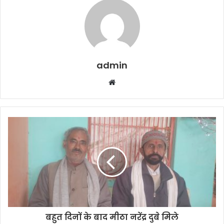
admin
W
e
b
s
i
t
e
बहुत दिनों के बाद मीठा नरेंद्र दुबे मिले