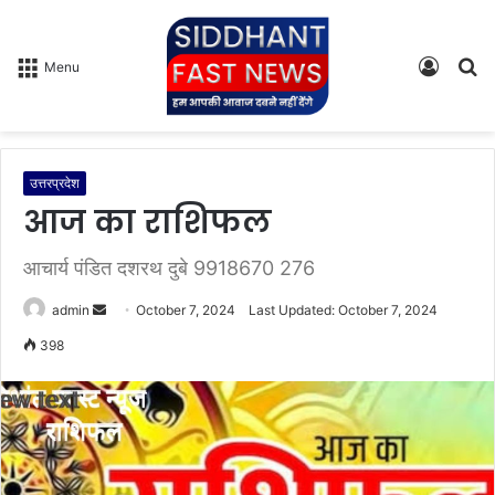
Log
S
Menu
In
fo
उत्तरप्रदेश
आज का राशिफल
आचार्य पंडित दशरथ दुबे 9918670 276
admin
S
October 7, 2024
Last Updated: October 7, 2024
e
398
n
d
a
n
e