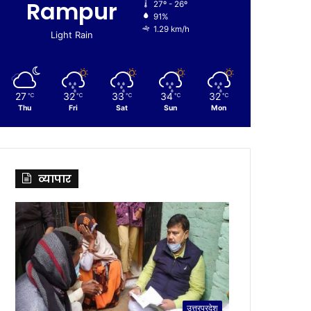
Rampur
27º - 26º
91%
1.29 km/h
Light Rain
27
32
33
34
32
℃
℃
℃
℃
℃
Thu
Fri
Sat
Sun
Mon
व्यापार
उत्तरप्रदेश