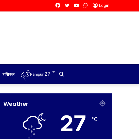
Facebook
Twitter
YouTube
WhatsApp
Login
℃
27
Search
राशिफल
Rampur
for
Weather
27
℃