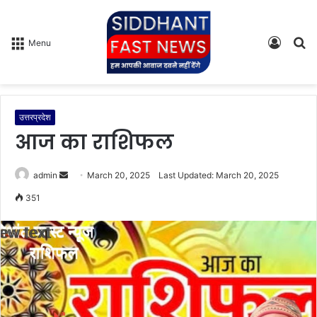
Log
S
Menu
In
fo
उत्तरप्रदेश
आज का राशिफल
admin
S
March 20, 2025
Last Updated: March 20, 2025
e
351
n
d
a
n
e
m
a