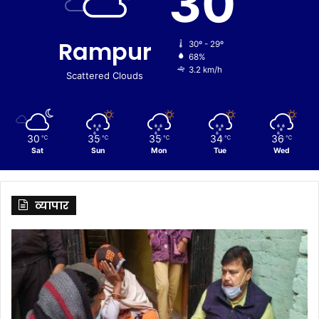
30
Rampur
30º - 29º
68%
3.2 km/h
Scattered Clouds
30
35
35
34
36
℃
℃
℃
℃
℃
Sat
Sun
Mon
Tue
Wed
व्यापार