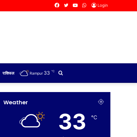
Facebook
Twitter
YouTube
WhatsApp
Login
℃
33
Search
राशिफल
Rampur
for
Weather
33
℃