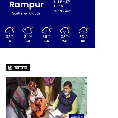
Rampur
33º - 27º
61%
5.95 km/h
Scattered Clouds
32
34
36
33
33
℃
℃
℃
℃
℃
Fri
Sat
Sun
Mon
Tue
व्यापार
उत्तरप्रदेश