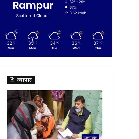
Rampur
32º - 29º
67%
3.62 km/h
Scattered Clouds
32
35
34
36
37
℃
℃
℃
℃
℃
Sun
Mon
Tue
Wed
Thu
व्यापार
उत्तरप्रदेश