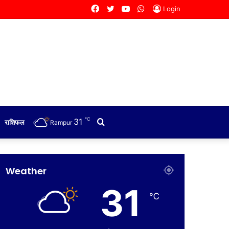
Facebook
Twitter
YouTube
WhatsApp
Login
℃
31
Search
राशिफल
Rampur
for
Weather
31
℃