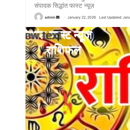
संपादक सिद्धांत फास्ट न्यूज़
admin
S
January 22, 2026
Last Updated: Jan
e
n
d
a
n
e
m
a
i
l