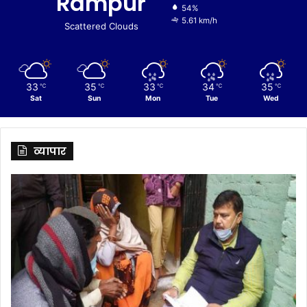
Rampur
54%
5.61 km/h
Scattered Clouds
33
35
33
34
35
℃
℃
℃
℃
℃
Sat
Sun
Mon
Tue
Wed
व्यापार