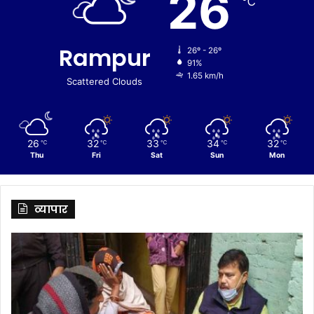
26
℃
Rampur
26º - 26º
91%
1.65 km/h
Scattered Clouds
26
32
33
34
32
℃
℃
℃
℃
℃
Thu
Fri
Sat
Sun
Mon
व्यापार