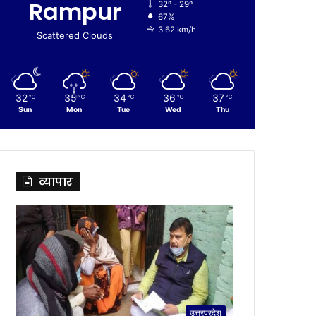
Rampur
32º - 29º
67%
3.62 km/h
Scattered Clouds
32
35
34
36
37
℃
℃
℃
℃
℃
Sun
Mon
Tue
Wed
Thu
व्यापार
उत्तरप्रदेश