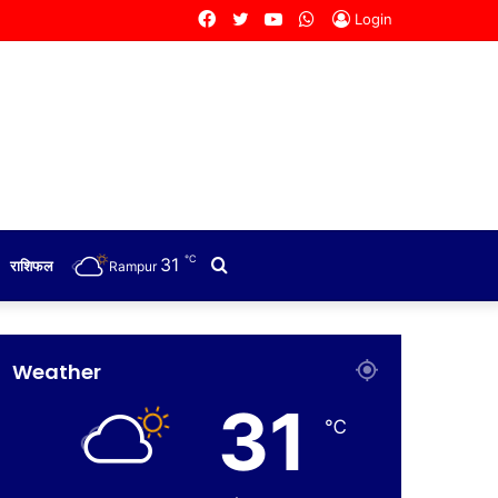
Facebook
Twitter
YouTube
WhatsApp
Login
℃
31
Search
राशिफल
Rampur
for
Weather
31
℃