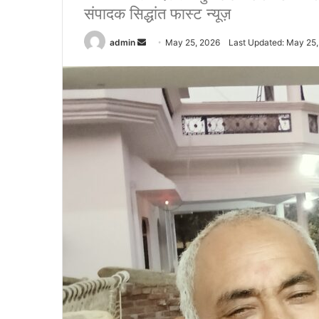
संपादक सिद्धांत फास्ट न्यूज़
admin
S
May 25, 2026
Last Updated: May 25
e
n
d
a
n
e
m
a
i
l