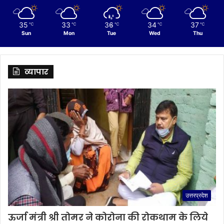
35
33
36
34
37
℃
℃
℃
℃
℃
Sun
Mon
Tue
Wed
Thu
व्यापार
उत्तरप्रदेश
ऊर्जा मंत्री श्री तोमर ने कोरोना की रोकथाम के लिये