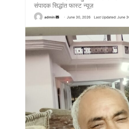
संपादक सिद्धांत फास्ट न्यूज़
admin
S
June 30, 2026
Last Updated: June 3
e
n
d
a
n
e
m
a
i
l