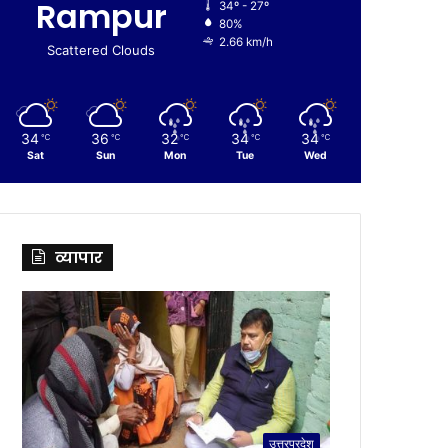
Rampur
34º - 27º
80%
2.66 km/h
Scattered Clouds
34
36
32
34
34
℃
℃
℃
℃
℃
Sat
Sun
Mon
Tue
Wed
व्यापार
उत्तरप्रदेश