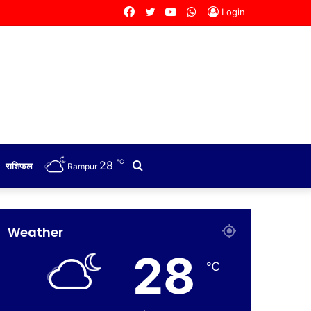
Facebook
Twitter
YouTube
WhatsApp
Login
℃
28
Search
राशिफल
Rampur
for
Weather
28
℃