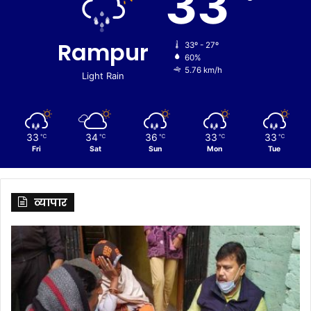
33
Rampur
33º - 27º
60%
5.76 km/h
Light Rain
33
34
36
33
33
℃
℃
℃
℃
℃
Fri
Sat
Sun
Mon
Tue
व्यापार