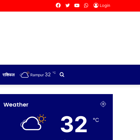
Facebook
Twitter
YouTube
WhatsApp
Login
℃
32
Search
राशिफल
Rampur
for
Weather
32
℃