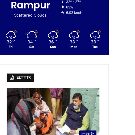
Rampur
32º - 27º
63%
6.02 km/h
Scattered Clouds
32
34
36
33
33
℃
℃
℃
℃
℃
Fri
Sat
Sun
Mon
Tue
व्यापार
उत्तरप्रदेश