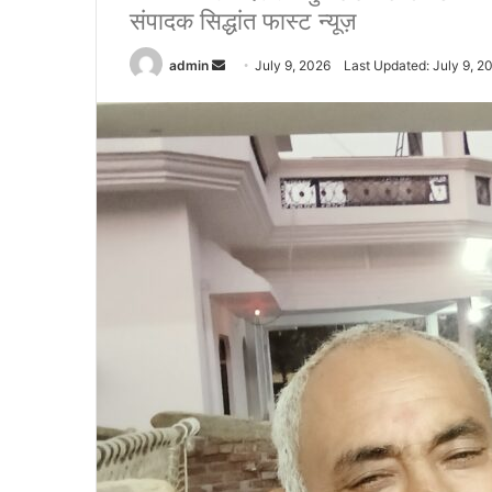
संपादक सिद्धांत फास्ट न्यूज़
admin
S
July 9, 2026
Last Updated: July 9, 2
e
n
d
a
n
e
m
a
i
l