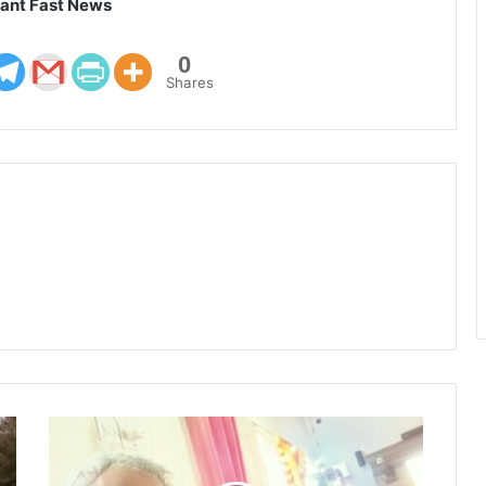
ant Fast News
0
Shares