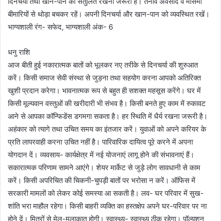
दिनचर्या तथा खान-पान को संतुलित रखना जरूरी है। तनाव अवसाद व मौसमी
बीमारियों से थोड़ा बचकर रहें। अपनी दिनचर्या और खान-पान को व्यवस्थित रखें।
भाग्यशाली रंग- सफेद, भाग्यशाली अंक- 6
धनु राशि
आज बीती हुई नकारात्मक बातों को भूलकर नए तरीके से दिनचर्या की शुरुआत
करें। किसी समाज सेवी संस्था से जुड़ना तथा सहयोग करना आपको अतिरिक्त
खुशी प्रदान करेगा। भावनात्मक रूप से बहुत ही सशक्त महसूस करेंगे। घर में
किसी मूल्यवान वस्तुओं की खरीदारी भी संभव है। किसी बनते हुए काम में रुकावट
आने से आपका कॉन्फिडेंस डगमगा सकता है। हर स्थिति में धैर्य रखना जरूरी है।
अहंकार को त्यागे तथा उचित समय का इंतजार करें। युवाओं को अपने करियर के
प्रति लापरवाही करना उचित नहीं है। पारिवारिक दायित्व पूरे करने में अपना
योगदान दें। व्यवसाय- कार्यक्षेत्र में नई योजनाएं लागू होने की संभावनाएं हैं।
सकारात्मक परिणाम सामने आएंगे। शेयर मार्केट से जुड़े लोग सावधानी से काम
करें। किसी अपरिचित की चिकनी-चुपड़ी बातों पर भरोसा न करें। ऑफिस में
सरकारी मामलों को लेकर कोई समस्या आ सकती है। लव- घर परिवार में सुख-
शांति भरा माहौल रहेगा। किसी बाहरी व्यक्ति का हस्तक्षेप अपने घर-परिवार पर ना
होने दें। मित्रों से मेल-मुलाकात होगी। स्वास्थ्य- स्वास्थ्य ठीक रहेगा। पॉल्यूशन