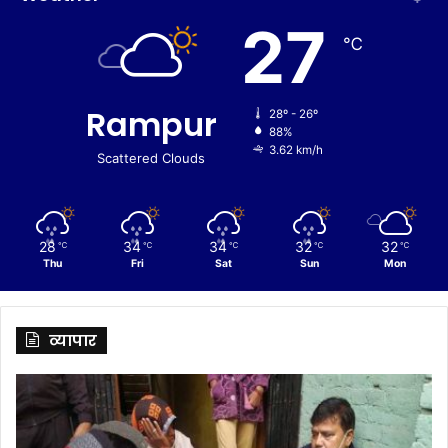
27
℃
Rampur
28º - 26º
88%
3.62 km/h
Scattered Clouds
28
34
34
32
32
℃
℃
℃
℃
℃
Thu
Fri
Sat
Sun
Mon
व्यापार