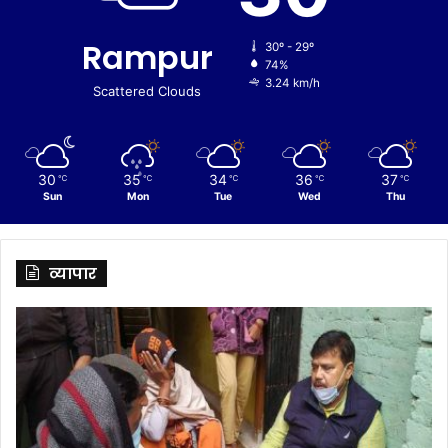
Rampur
30º - 29º
74%
3.24 km/h
Scattered Clouds
30
35
34
36
37
℃
℃
℃
℃
℃
Sun
Mon
Tue
Wed
Thu
व्यापार