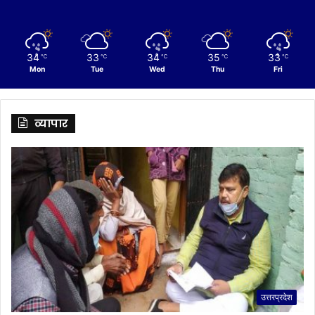
34
33
34
35
33
℃
℃
℃
℃
℃
Mon
Tue
Wed
Thu
Fri
व्यापार
उत्तरप्रदेश