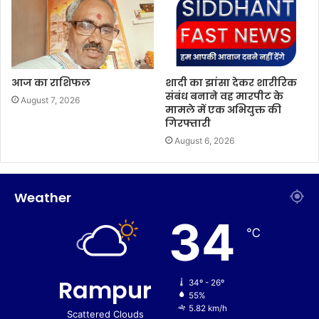
आज का राशिफल
शादी का झांसा देकर शारीरिक
संबंध बनाने वह मारपीट के
August 7, 2026
मामले में एक अभियुक्त की
गिरफ्तारी
August 6, 2026
Weather
34
℃
Rampur
34º - 26º
55%
5.82 km/h
Scattered Clouds