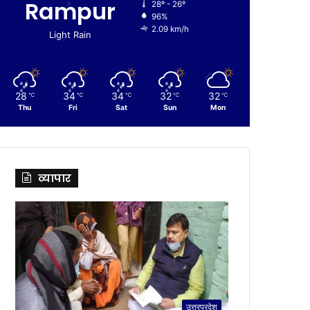
Rampur
28º - 26º
96%
2.09 km/h
Light Rain
28
34
34
32
32
℃
℃
℃
℃
℃
Thu
Fri
Sat
Sun
Mon
व्यापार
उत्तरप्रदेश