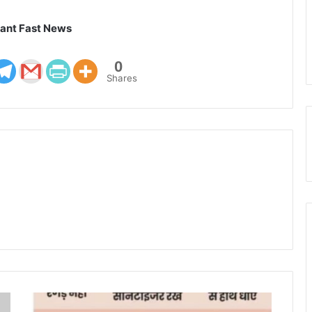
ant Fast News
0
Shares