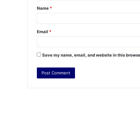
t
Name
*
*
Email
*
Save my name, email, and website in this browse