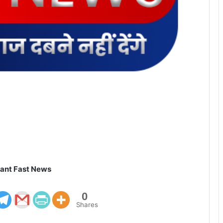
ant Fast News
0
Shares