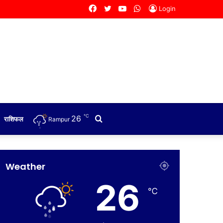
Facebook
Twitter
YouTube
WhatsApp
Login
℃
26
Search
राशिफल
Rampur
for
Weather
26
℃