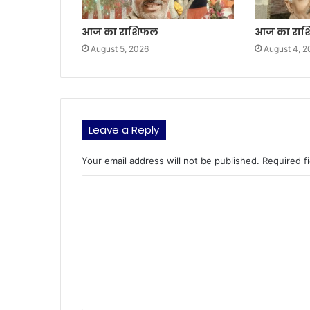
आज का राशिफल
आज का रा
August 5, 2026
August 4, 2
Leave a Reply
Your email address will not be published.
Required f
C
o
m
m
e
n