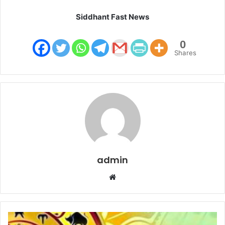
Siddhant Fast News
0
Shares
admin
W
e
b
s