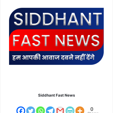
e
m
a
i
l
Siddhant Fast News
0