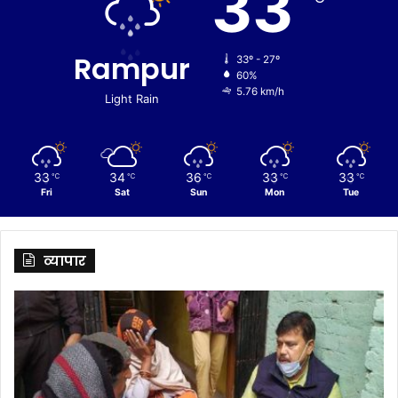
33
Rampur
33º - 27º
60%
5.76 km/h
Light Rain
33
34
36
33
33
℃
℃
℃
℃
℃
Fri
Sat
Sun
Mon
Tue
व्यापार