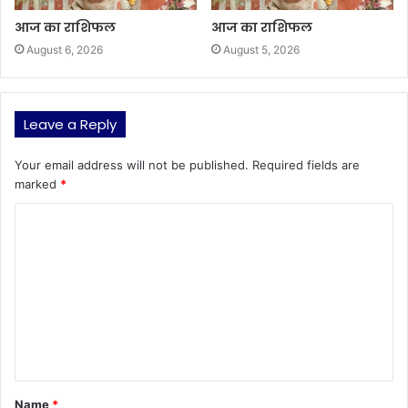
आज का राशिफल
आज का राशिफल
August 6, 2026
August 5, 2026
Leave a Reply
Your email address will not be published.
Required fields are
marked
*
C
o
m
m
e
n
t
Name
*
*