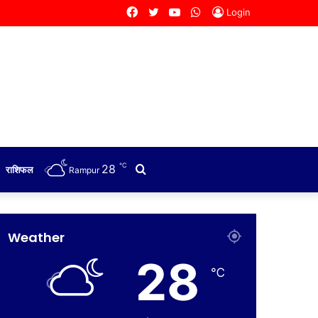
Facebook
Twitter
YouTube
WhatsApp
Login
℃
28
Search
राशिफल
Rampur
for
Weather
28
℃