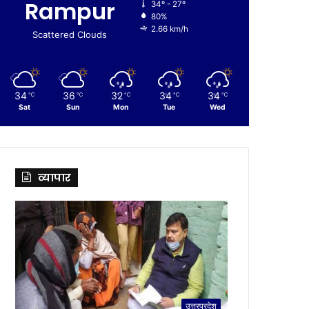
Rampur
34º - 27º
80%
2.66 km/h
Scattered Clouds
34
36
32
34
34
℃
℃
℃
℃
℃
Sat
Sun
Mon
Tue
Wed
व्यापार
उत्तरप्रदेश