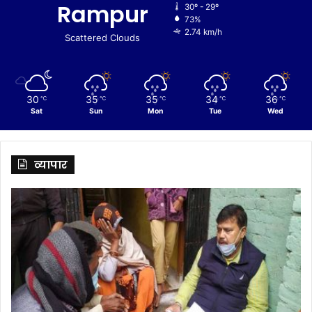
Rampur
30º - 29º
73%
2.74 km/h
Scattered Clouds
30
35
35
34
36
℃
℃
℃
℃
℃
Sat
Sun
Mon
Tue
Wed
व्यापार