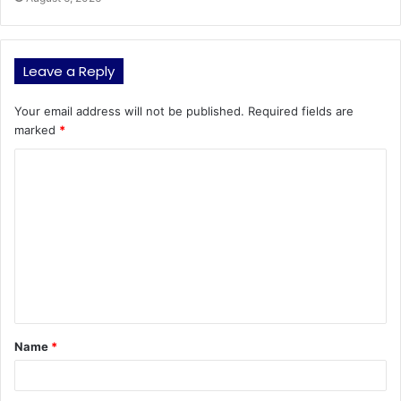
Leave a Reply
Your email address will not be published.
Required fields are
marked
*
C
o
m
m
e
n
t
Name
*
*