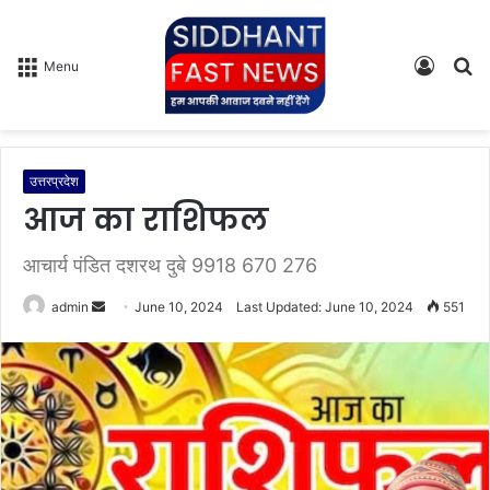
Log
S
Menu
In
fo
उत्तरप्रदेश
आज का राशिफल
आचार्य पंडित दशरथ दुबे 9918 670 276
admin
S
June 10, 2024
Last Updated: June 10, 2024
551
e
n
d
a
n
e