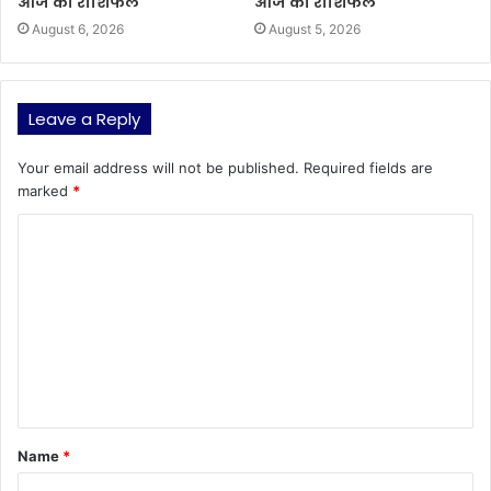
आज का राशिफल
आज का राशिफल
August 6, 2026
August 5, 2026
Leave a Reply
Your email address will not be published.
Required fields are
marked
*
C
o
m
m
e
n
t
Name
*
*