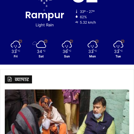
Rampur
33º - 27º
62%
5.32 km/h
Light Rain
33
34
36
33
33
℃
℃
℃
℃
℃
Fri
Sat
Sun
Mon
Tue
व्यापार