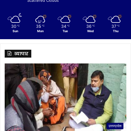
Scattered Clouds
30
35
34
36
37
℃
℃
℃
℃
℃
Sun
Mon
Tue
Wed
Thu
व्यापार
उत्तरप्रदेश