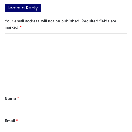
Leave a Reply
Your email address will not be published.
Required fields are
marked
*
C
o
m
m
e
n
t
Name
*
*
Email
*