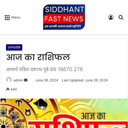
Log
S
Menu
In
fo
उत्तरप्रदेश
आज का राशिफल
आचार्य पंडित दशरथ दुबे 99 18670 276
admin
S
June 26, 2024
Last Updated: June 26, 2024
e
440
n
d
a
n
e