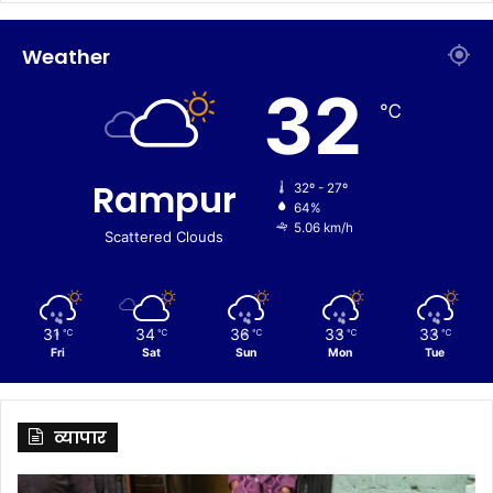
Weather
32
℃
Rampur
32º - 27º
64%
5.06 km/h
Scattered Clouds
31
34
36
33
33
℃
℃
℃
℃
℃
Fri
Sat
Sun
Mon
Tue
व्यापार