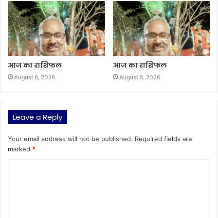
आज का राशिफल
आज का राशिफल
August 6, 2026
August 5, 2026
Leave a Reply
Your email address will not be published.
Required fields are
marked
*
C
o
m
m