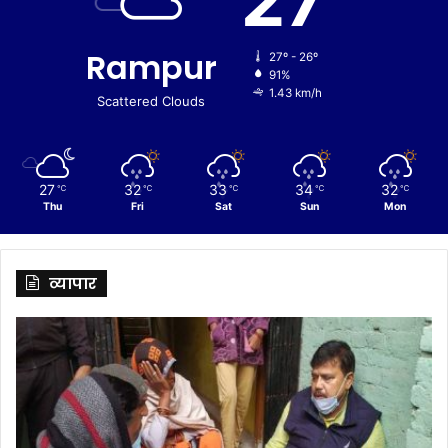
27
Rampur
27º - 26º
91%
1.43 km/h
Scattered Clouds
27
32
33
34
32
℃
℃
℃
℃
℃
Thu
Fri
Sat
Sun
Mon
व्यापार