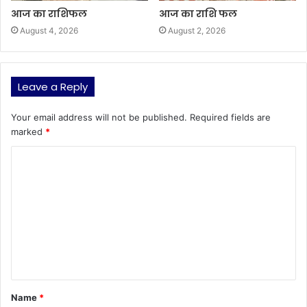
आज का राशिफल
आज का राशि फल
August 4, 2026
August 2, 2026
Leave a Reply
Your email address will not be published.
Required fields are
marked
*
C
o
m
m
e
n
t
Name
*
*