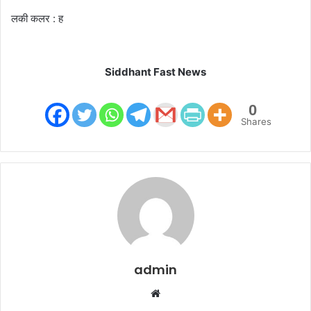
लकी कलर : ह
Siddhant Fast News
0
Shares
admin
W
e