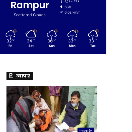
Rampur
32º - 27º
63%
6.02 km/h
Scattered Clouds
32
34
36
33
33
℃
℃
℃
℃
℃
Fri
Sat
Sun
Mon
Tue
व्यापार
उत्तरप्रदेश