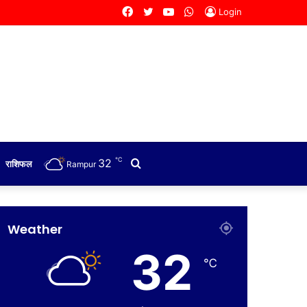
Facebook
Twitter
YouTube
WhatsApp
Login
℃
32
Search
राशिफल
Rampur
for
Weather
32
℃