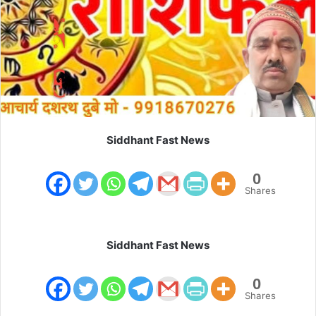
m
a
i
l
Siddhant Fast News
0
Shares
Siddhant Fast News
0
Shares