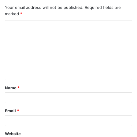
Your email address will not be published.
Required fields are
marked
*
C
o
m
m
e
n
t
Name
*
*
Email
*
Website