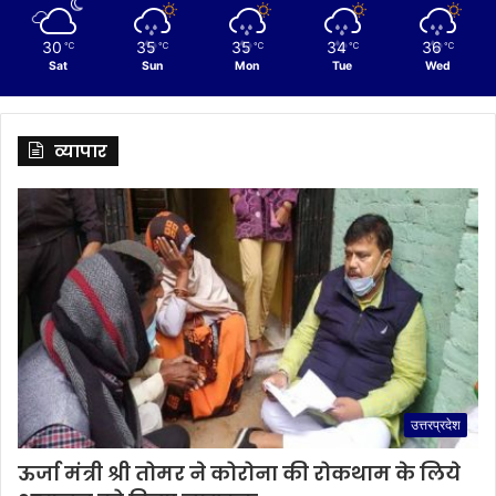
30
35
35
34
36
℃
℃
℃
℃
℃
Sat
Sun
Mon
Tue
Wed
व्यापार
उत्तरप्रदेश
ऊर्जा मंत्री श्री तोमर ने कोरोना की रोकथाम के लिये