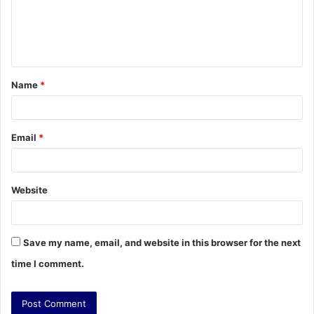
m
e
n
t
Name
*
*
Email
*
Website
Save my name, email, and website in this browser for the next
time I comment.