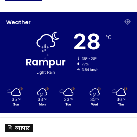
Weather
28
℃
Rampur
35º - 28º
77%
3.64 km/h
Light Rain
35
33
33
35
36
℃
℃
℃
℃
℃
Sun
Mon
Tue
Wed
Thu
व्यापार