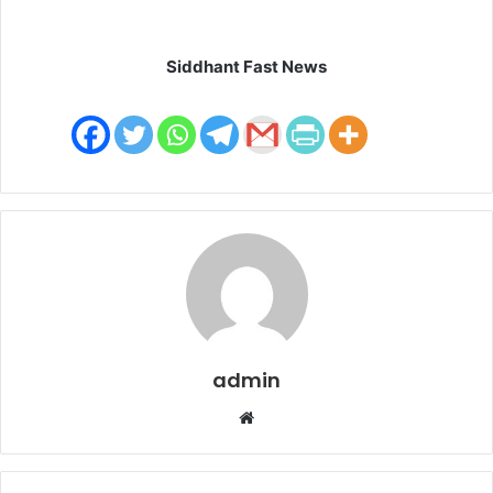
Siddhant Fast News
admin
W
e
b