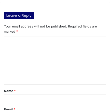
Leave a Reply
Your email address will not be published.
Required fields are
marked
*
C
o
m
m
e
n
t
Name
*
*
Email
*