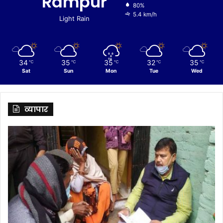
Rampur
80%
5.4 km/h
Light Rain
34
35
35
32
35
℃
℃
℃
℃
℃
Sat
Sun
Mon
Tue
Wed
व्यापार