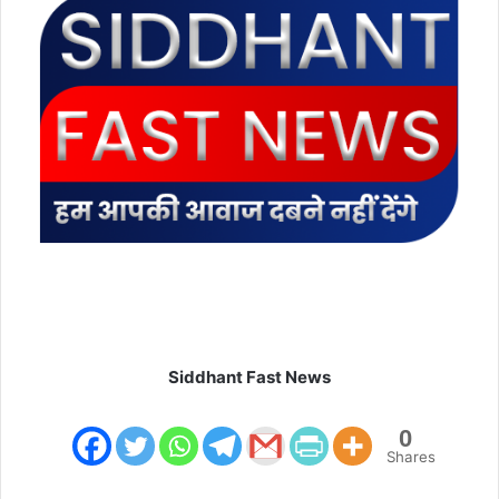
m
a
i
l
Siddhant Fast News
0
Shares