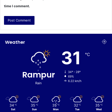
time I comment.
Weather
31
℃
Rampur
34º - 28º
69%
6.22 km/h
Rain
34
35
35
32
35
℃
℃
℃
℃
℃
Sat
Sun
Mon
Tue
Wed