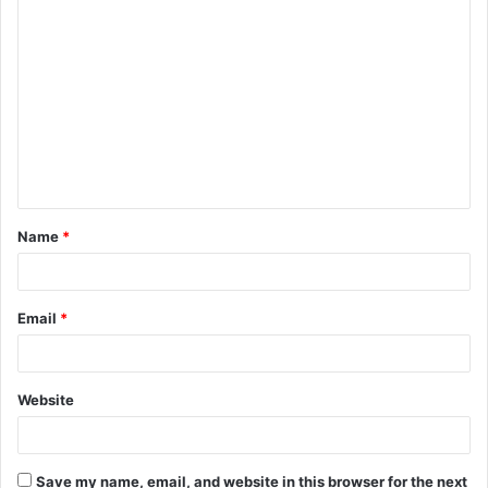
C
o
m
m
e
n
t
Name
*
*
Email
*
Website
Save my name, email, and website in this browser for the next